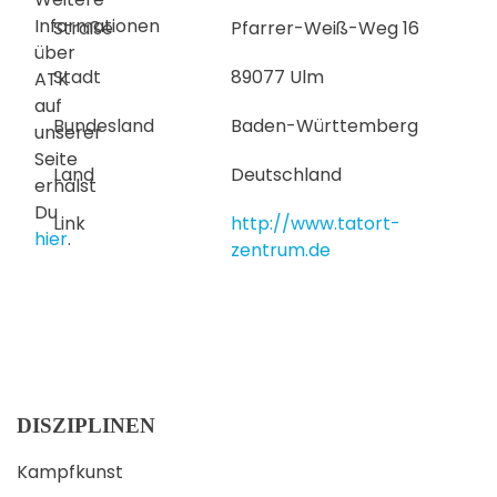
Informationen
Straße
Pfarrer-Weiß-Weg 16
über
Stadt
89077 Ulm
ATK
auf
Bundesland
Baden-Württemberg
unserer
Seite
Land
Deutschland
erhälst
Du
Link
http://www.tatort-
hier
.
zentrum.de
DISZIPLINEN
Kampfkunst