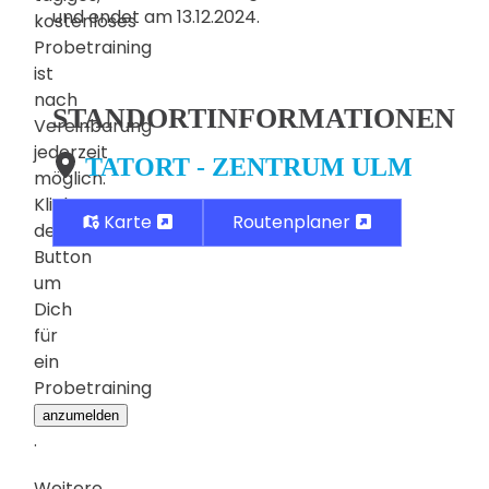
und endet am 13.12.2024.
kostenloses
Probetraining
ist
nach
STANDORTINFORMATIONEN
Vereinbarung
jederzeit
TATORT - ZENTRUM ULM
möglich.
Klicke
Karte
Routenplaner
den
Button
um
Dich
für
ein
Probetraining
anzumelden
.
Weitere