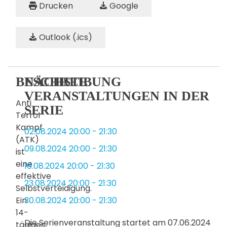
Drucken
Google
Outlook (.ics)
BESCHREIBUNG
NÄCHSTE
VERANSTALTUNGEN IN DER
Anti
SERIE
Terror
Kampf
02.08.2024
20:00
-
21:30
(ATK)
09.08.2024
20:00
-
21:30
ist
eine
16.08.2024
20:00
-
21:30
effektive
23.08.2024
20:00
-
21:30
Selbstverteidigung.
Ein
30.08.2024
20:00
-
21:30
14-
Die Serienveranstaltung startet am 07.06.2024
tägiges,