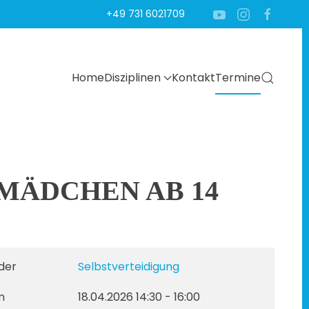
+49 731 6021709
Home
Disziplinen
Kontakt
Termine
MÄDCHEN AB 14
der
Selbstverteidigung
m
18.04.2026
14:30
-
16:00