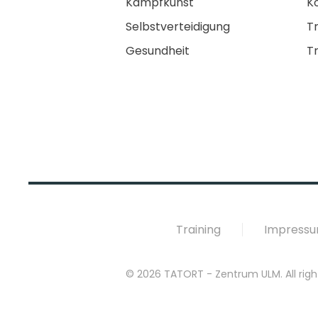
Kampfkunst
K
Selbstverteidigung
Tr
Gesundheit
T
Training
Impress
©
2026
TATORT - Zentrum ULM. All righ