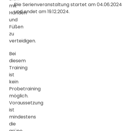
Die Serienveranstaltung startet am 04.06.2024
mit
und endet am 19.12.2024.
Händen
und
Füßen
zu
verteidigen.
Bei
diesem
Training
ist
kein
Probetraining
möglich.
Voraussetzung
ist
mindestens
die
grüne