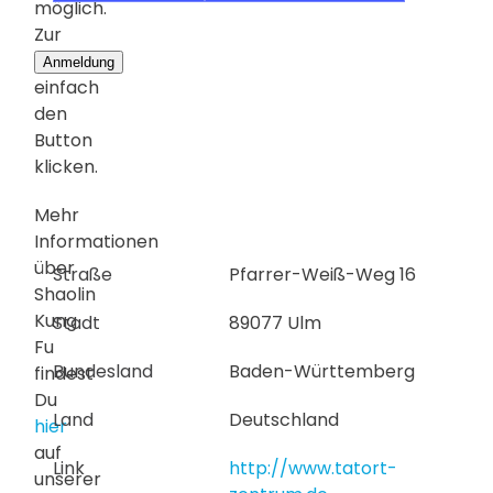
möglich.
Zur
Anmeldung
einfach
den
Button
klicken.
Mehr
Informationen
über
Straße
Pfarrer-Weiß-Weg 16
Shaolin
Kung
Stadt
89077 Ulm
Fu
Bundesland
Baden-Württemberg
findest
Du
Land
Deutschland
hier
auf
Link
http://www.tatort-
unserer