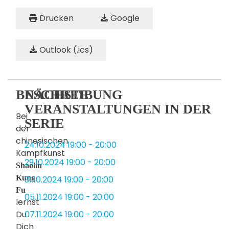
Drucken
Google
Outlook (.ics)
BESCHREIBUNG
NÄCHSTE
VERANSTALTUNGEN IN DER
Bei
SERIE
der
chinesischen
24.10.2024
19:00
-
20:00
Kampfkunst
29.10.2024
19:00
-
20:00
Shaolin
Kung
31.10.2024
19:00
-
20:00
Fu
05.11.2024
19:00
-
20:00
lernst
Du
07.11.2024
19:00
-
20:00
Dich