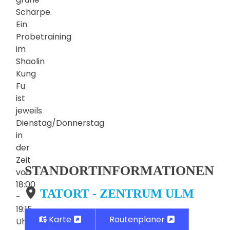
Schärpe.
Ein
Probetraining
im
Shaolin
Kung
Fu
ist
jeweils
Dienstag/Donnerstag
in
der
Zeit
STANDORTINFORMATIONEN
von
18:00
TATORT - ZENTRUM ULM
-
19:15
Karte
Routenplaner
Uhr