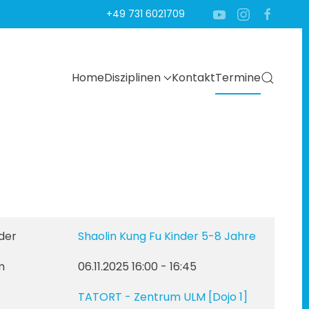
+49 731 6021709
Home
Disziplinen
Kontakt
Termine
der
Shaolin Kung Fu Kinder 5-8 Jahre
m
06.11.2025
16:00
-
16:45
TATORT - Zentrum ULM
[Dojo 1]