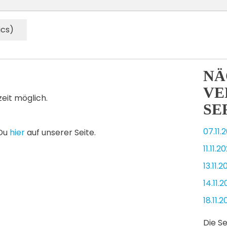
ics)
NÄ
VE
zeit möglich.
SE
07.11.
 Du
hier
auf unserer Seite.
11.11.2
13.11.
14.11.
18.11.
Die S