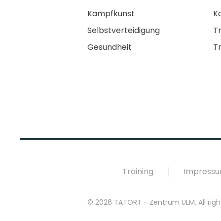
Kampfkunst
K
Selbstverteidigung
Tr
Gesundheit
T
Training
Impress
©
2026
TATORT - Zentrum ULM. All righ