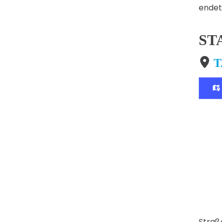
endet
ST
T
Straß