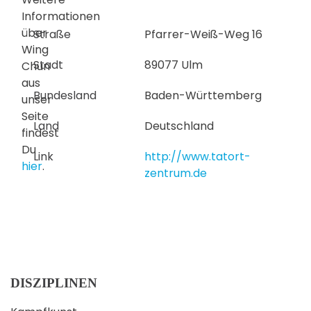
Informationen
über
Straße
Pfarrer-Weiß-Weg 16
Wing
Stadt
89077 Ulm
Chun
aus
Bundesland
Baden-Württemberg
unser
Seite
Land
Deutschland
findest
Du
Link
http://www.tatort-
hier
.
zentrum.de
DISZIPLINEN