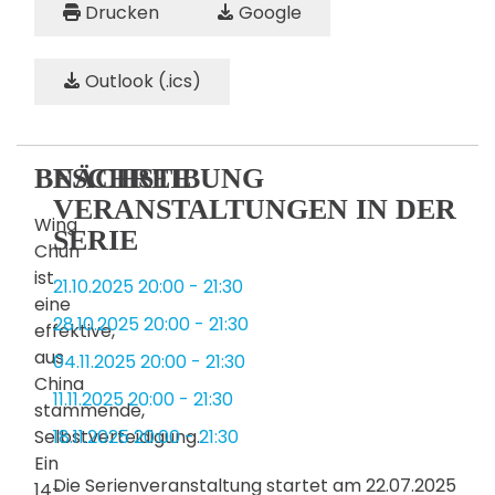
Drucken
Google
Outlook (.ics)
BESCHREIBUNG
NÄCHSTE
VERANSTALTUNGEN IN DER
Wing
SERIE
Chun
ist
21.10.2025
20:00
-
21:30
eine
28.10.2025
20:00
-
21:30
effektive,
aus
04.11.2025
20:00
-
21:30
China
11.11.2025
20:00
-
21:30
stammende,
Selbstverteidigung.
18.11.2025
20:00
-
21:30
Ein
Die Serienveranstaltung startet am 22.07.2025
14-