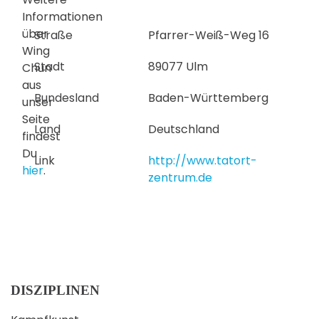
Informationen
über
Straße
Pfarrer-Weiß-Weg 16
Wing
Stadt
89077 Ulm
Chun
aus
Bundesland
Baden-Württemberg
unser
Seite
Land
Deutschland
findest
Du
Link
http://www.tatort-
hier
.
zentrum.de
DISZIPLINEN