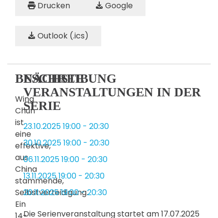
Drucken
Google
Outlook (.ics)
BESCHREIBUNG
NÄCHSTE
VERANSTALTUNGEN IN DER
Wing
SERIE
Chun
ist
23.10.2025
19:00
-
20:30
eine
30.10.2025
19:00
-
20:30
effektive,
aus
06.11.2025
19:00
-
20:30
China
13.11.2025
19:00
-
20:30
stammende,
Selbstverteidigung.
20.11.2025
19:00
-
20:30
Ein
Die Serienveranstaltung startet am 17.07.2025
14-