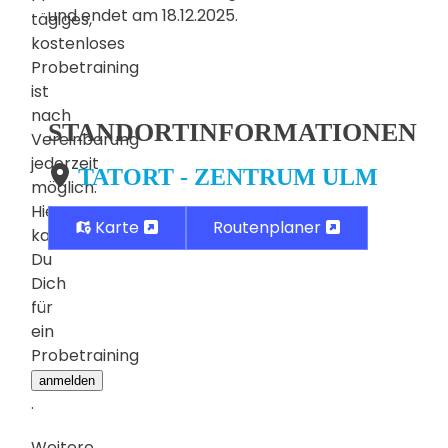
und endet am 18.12.2025.
tägiges,
kostenloses
Probetraining
ist
nach
STANDORTINFORMATIONEN
Vereinbarung
jederzeit
TATORT - ZENTRUM ULM
möglich.
Hier
Karte
Routenplaner
kannst
Du
Dich
für
ein
Probetraining
anmelden
.
Weitere