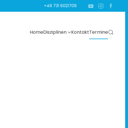
+49 731 6021709
Home
Disziplinen
Kontakt
Termine