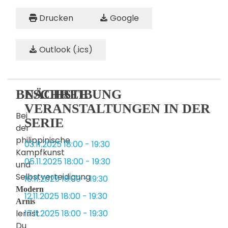
Drucken
Google
Outlook (.ics)
BESCHREIBUNG
NÄCHSTE
VERANSTALTUNGEN IN DER
Bei
SERIE
der
philippinische
03.11.2025
18:00
-
19:30
Kampfkunst
05.11.2025
18:00
-
19:30
und
Selbstverteidigung
10.11.2025
18:00
-
19:30
Modern
12.11.2025
18:00
-
19:30
Arnis
lernst
17.11.2025
18:00
-
19:30
Du