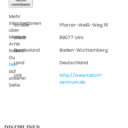
Termin
vereinbaren
Mehr
Informationen
Straße
Pfarrer-Weiß-Weg 16
über
Modern
Stadt
89077 Ulm
Arnis
Bundesland
Baden-Württemberg
findest
Du
Land
Deutschland
hier
auf
Link
http://www.tatort-
unserer
zentrum.de
Seite.
DISZIPLINEN