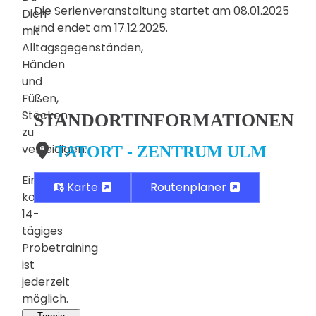
Die Serienveranstaltung startet am 08.01.2025
Dich
und endet am 17.12.2025.
mit
Alltagsgegenständen,
Händen
und
Füßen,
Stöcken
STANDORTINFORMATIONEN
zu
verteidigen.
TATORT - ZENTRUM ULM
Ein
Karte
Routenplaner
kostenloses,
14-
tägiges
Probetraining
ist
jederzeit
möglich.