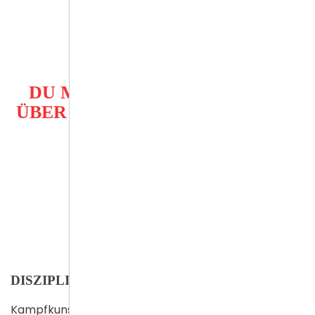
DU MÖCHTEST NOCH MEHR
ÜBER WING CHUN ERFAHREN?
Anfrage senden
DISZIPLINEN
Kampfkunst