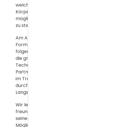
welche nicht von Akrobatik und
Körperkraft geprägt sind, ist es für jeden
möglich, seine Selbstverteidigungsfähigkeit
zu steigern.
Am Anfang steht das Erlernen der ersten
Form "Siu Lim Tao" (Kleine Idee), darauf
folgen "Chum Kiu" und "Bue Gee", in denen
die grundlegenden Bewegungen und
Techniken des Systems enthalten sind.
Partnerübungen bilden den Schwerpunkt
im Training, vertieft werden die Techniken
durch das Training an Holzpuppe,
Langstock und Doppelmessern.
Wir legen sehr viel Wert auf einen
freundschaftlichen Umgang. Jeder lernt in
seinem Tempo und nach seinen
Möglichkeiten. Durch die gewonnene