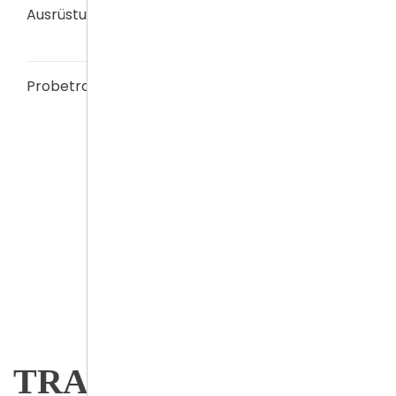
Ausrüstung
lange Hose, T-Shirt, leichte
Hallenschuhe.
Probetraining
Termin vereinbaren
Ein kostenloses 14-tägiges
Probetraining ist immer
möglich.
TRAINER