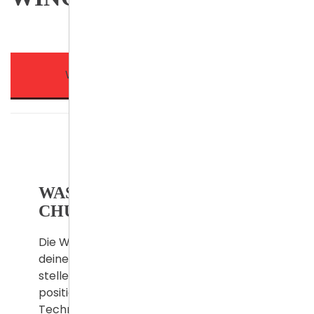
WAS IST UNSER WING CHUN?
WAS IST UNSER WING
CHUN?
Die Wing Chun Techniken trainieren dich,
deine Arme immer vor deinen Körper zu
stellen und dich richtig zum Gegner zu
positionieren. Mit dem Erlernen der
Techniken und Prinzipien des Wing Chun,