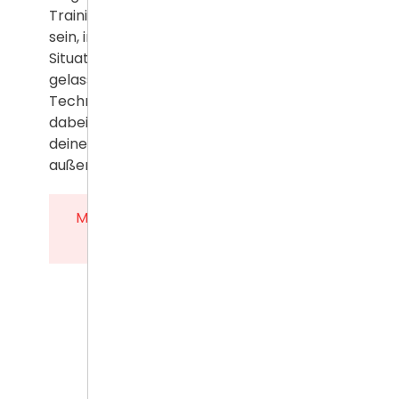
Trainingserfahrung wirst du in der Lage
sein, in stressigen und kritischen
Situationen selbstbewusster und
gelassener zu agieren. Bei uns wird an den
Techniken gearbeitet, aber der Spass
dabei nicht vergessen. Kampfkunst sollte
deine Insel sein, wo der Alltagsstress
außen vor bleibt.
Mach unser Wing Chun zu deinem
Wing Chun!