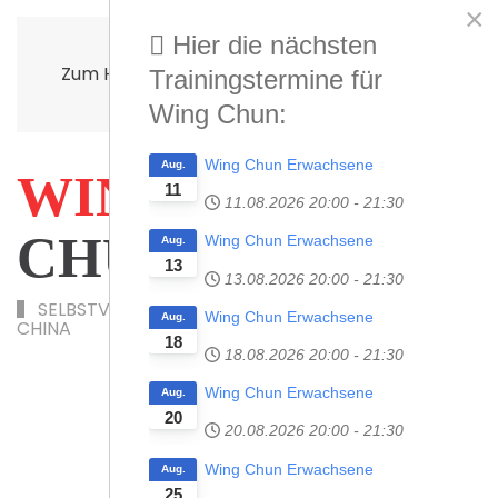
×
Hier die nächsten
Zum Hauptinhalt springen
Trainingstermine für
Wing Chun:
Wing Chun Erwachsene
Aug.
WING­
11
11.08.2026
20:00
-
21:30
CHUN
Wing Chun Erwachsene
Aug.
13
13.08.2026
20:00
-
21:30
SELBSTVERTEIDIGUNG UND KAMPFKUNST AUS
Wing Chun Erwachsene
Aug.
CHINA
18
18.08.2026
20:00
-
21:30
Wing Chun Erwachsene
Aug.
20
20.08.2026
20:00
-
21:30
Wing Chun Erwachsene
Aug.
25