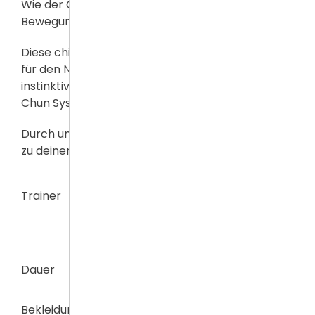
Wie der Geist die Bewegung formt, formt die
Bewegung den Geist.
Diese chinesische Kampfkunst wurde vor allem
für den Nahkampf konzipiert. Um im Fall der Fälle
instinktiv reagieren zu können, bietet dir das Wing
Chun System verschiedene Trainingsmethoden.
Durch unser Wing Chun machen wir deine Arme
zu deinem Schutzschild.
Trainer
Marcus Ertle
Holger Rühl
Alexander Frank
Dauer
90 min
Bekleidung /
Zum Probetraining: