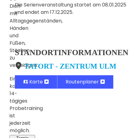
Die Serienveranstaltung startet am 08.01.2025
Dich
und endet am 17.12.2025.
mit
Alltagsgegenständen,
Händen
und
Füßen,
Stöcken
STANDORTINFORMATIONEN
zu
verteidigen.
TATORT - ZENTRUM ULM
Ein
Karte
Routenplaner
kostenloses,
14-
tägiges
Probetraining
ist
jederzeit
möglich.