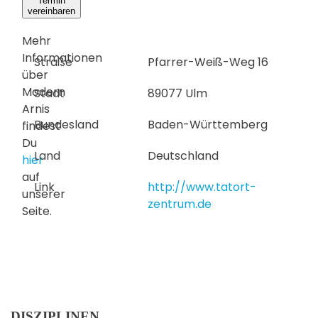
Termin
vereinbaren
Mehr
Informationen
Straße
Pfarrer-Weiß-Weg 16
über
Modern
Stadt
89077 Ulm
Arnis
Bundesland
Baden-Württemberg
findest
Du
Land
Deutschland
hier
auf
Link
http://www.tatort-
unserer
zentrum.de
Seite.
DISZIPLINEN