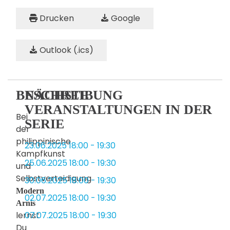
Drucken
Google
Outlook (.ics)
BESCHREIBUNG
NÄCHSTE
VERANSTALTUNGEN IN DER
Bei
SERIE
der
philippinische
23.06.2025
18:00
-
19:30
Kampfkunst
25.06.2025
18:00
-
19:30
und
Selbstverteidigung
30.06.2025
18:00
-
19:30
Modern
02.07.2025
18:00
-
19:30
Arnis
lernst
07.07.2025
18:00
-
19:30
Du