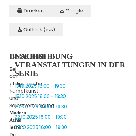
Drucken
Google
Outlook (.ics)
BESCHREIBUNG
NÄCHSTE
VERANSTALTUNGEN IN DER
Bei
SERIE
der
philippinische
13.10.2025
18:00
-
19:30
Kampfkunst
15.10.2025
18:00
-
19:30
und
Selbstverteidigung
20.10.2025
18:00
-
19:30
Modern
22.10.2025
18:00
-
19:30
Arnis
lernst
27.10.2025
18:00
-
19:30
Du