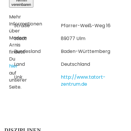
Termin
vereinbaren
Mehr
Informationen
Straße
Pfarrer-Weiß-Weg 16
über
Modern
Stadt
89077 Ulm
Arnis
Bundesland
Baden-Württemberg
findest
Du
Land
Deutschland
hier
auf
Link
http://www.tatort-
unserer
zentrum.de
Seite.
DISZIPLINEN