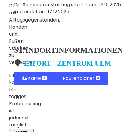
Die Serienveranstaltung startet am 08.01.2025
Dich
und endet am 17.12.2025.
mit
Alltagsgegenständen,
Händen
und
Füßen,
Stöcken
STANDORTINFORMATIONEN
zu
verteidigen.
TATORT - ZENTRUM ULM
Ein
Karte
Routenplaner
kostenloses,
14-
tägiges
Probetraining
ist
jederzeit
möglich.