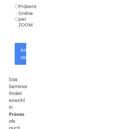
Präsenz
Online
per
ZOOM
Anmeldung
absenden
Das
Seminar
findet
sowohl
in
Präsenz
als
auch