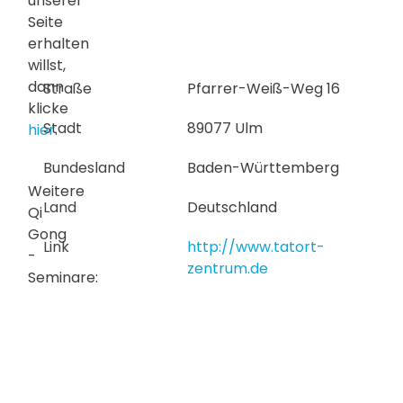
unserer
Seite
erhalten
willst,
dann
Straße
Pfarrer-Weiß-Weg 16
klicke
Stadt
89077 Ulm
hier
.
Bundesland
Baden-Württemberg
Weitere
Land
Deutschland
Qi
Gong
Link
http://www.tatort-
-
zentrum.de
Seminare: