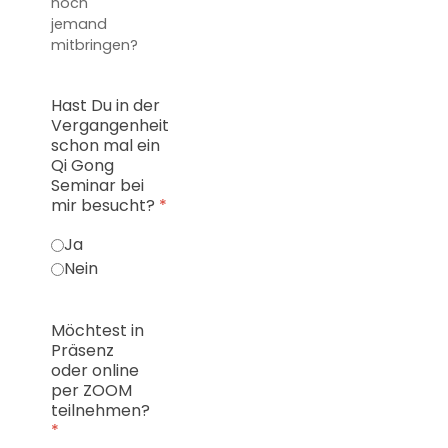
noch
jemand
mitbringen?
Hast Du in der
Vergangenheit
schon mal ein
Qi Gong
Seminar bei
mir besucht?
*
Ja
Nein
Möchtest in
Präsenz
oder online
per ZOOM
teilnehmen?
*