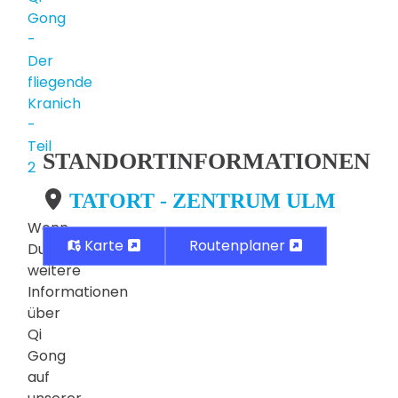
Gong
-
Der
fliegende
Kranich
-
Teil
STANDORTINFORMATIONEN
2
TATORT - ZENTRUM ULM
Wenn
Karte
Routenplaner
Du
weitere
Informationen
über
Qi
Gong
auf