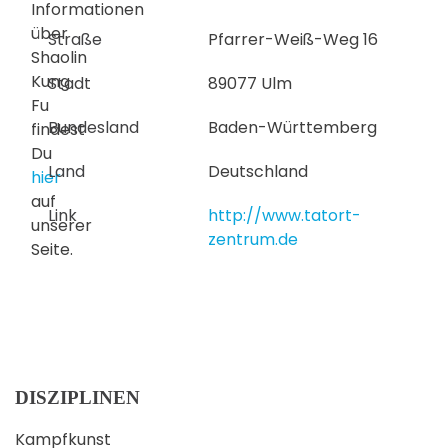
Informationen
über
Straße
Pfarrer-Weiß-Weg 16
Shaolin
Kung
Stadt
89077 Ulm
Fu
Bundesland
Baden-Württemberg
findest
Du
Land
Deutschland
hier
auf
Link
http://www.tatort-
unserer
zentrum.de
Seite.
DISZIPLINEN
Kampfkunst