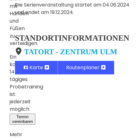
Die Serienveranstaltung startet am 04.06.2024
mit
und endet am 19.12.2024.
Händen
und
Füßen
zu
STANDORTINFORMATIONEN
verteidigen.
TATORT - ZENTRUM ULM
Ein
kostenloses,
Karte
Routenplaner
14-
tägiges
Probetraining
ist
jederzeit
möglich.
Termin
vereinbaren
Mehr