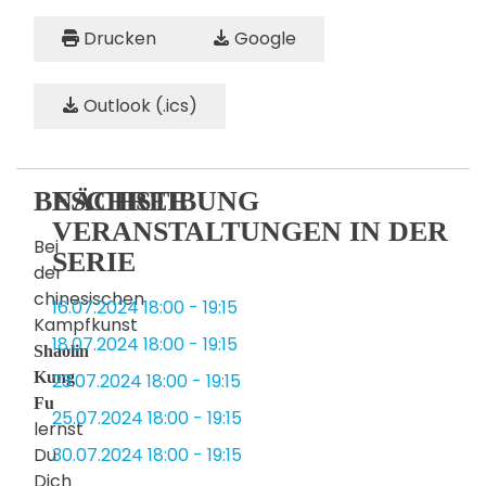
Drucken
Google
Outlook (.ics)
BESCHREIBUNG
NÄCHSTE
VERANSTALTUNGEN IN DER
Bei
SERIE
der
chinesischen
16.07.2024
18:00
-
19:15
Kampfkunst
18.07.2024
18:00
-
19:15
Shaolin
Kung
23.07.2024
18:00
-
19:15
Fu
25.07.2024
18:00
-
19:15
lernst
Du
30.07.2024
18:00
-
19:15
Dich