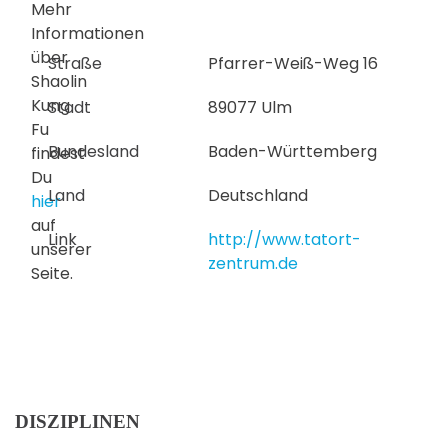
Mehr
Informationen
über
Straße
Pfarrer-Weiß-Weg 16
Shaolin
Kung
Stadt
89077 Ulm
Fu
Bundesland
Baden-Württemberg
findest
Du
Land
Deutschland
hier
auf
Link
http://www.tatort-
unserer
zentrum.de
Seite.
DISZIPLINEN