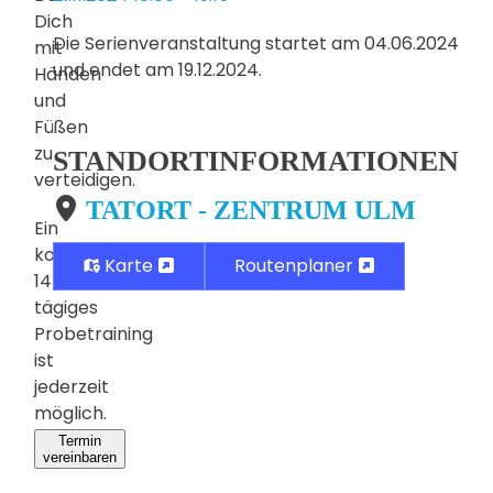
Dich
Die Serienveranstaltung startet am 04.06.2024
mit
und endet am 19.12.2024.
Händen
und
Füßen
zu
STANDORTINFORMATIONEN
verteidigen.
TATORT - ZENTRUM ULM
Ein
kostenloses,
Karte
Routenplaner
14-
tägiges
Probetraining
ist
jederzeit
möglich.
Termin
vereinbaren