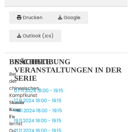
Drucken
Google
Outlook (.ics)
BESCHREIBUNG
NÄCHSTE
VERANSTALTUNGEN IN DER
Bei
SERIE
der
chinesischen
07.11.2024
18:00
-
19:15
Kampfkunst
12.11.2024
18:00
-
19:15
Shaolin
Kung
14.11.2024
18:00
-
19:15
Fu
19.11.2024
18:00
-
19:15
lernst
Du
21.11.2024
18:00
-
19:15