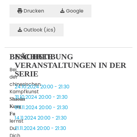
Drucken
Google
Outlook (.ics)
BESCHREIBUNG
NÄCHSTE
VERANSTALTUNGEN IN DER
Bei
SERIE
der
chinesischen
24.10.2024
20:00
-
21:30
Kampfkunst
31.10.2024
20:00
-
21:30
Shaolin
Kung
07.11.2024
20:00
-
21:30
Fu
14.11.2024
20:00
-
21:30
lernst
Du
21.11.2024
20:00
-
21:30
Dich