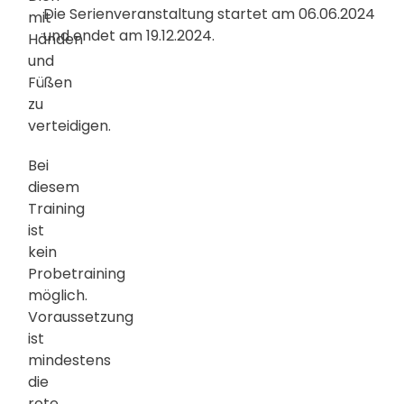
Die Serienveranstaltung startet am 06.06.2024
mit
und endet am 19.12.2024.
Händen
und
Füßen
zu
verteidigen.
Bei
diesem
Training
ist
kein
Probetraining
möglich.
Voraussetzung
ist
mindestens
die
rote