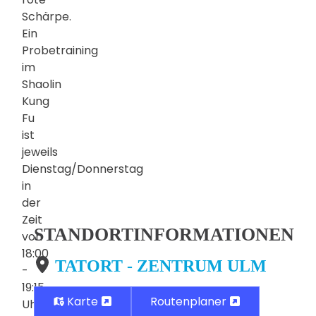
Schärpe.
Ein
Probetraining
im
Shaolin
Kung
Fu
ist
jeweils
Dienstag/Donnerstag
in
der
Zeit
STANDORTINFORMATIONEN
von
18:00
TATORT - ZENTRUM ULM
-
19:15
Karte
Routenplaner
Uhr