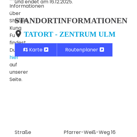
und endet am 16.12.2025.
Informationen
über
STANDORTINFORMATIONEN
Shaolin
Kung
TATORT - ZENTRUM ULM
Fu
findest
Karte
Routenplaner
Du
hier
auf
unserer
Seite.
Straße
Pfarrer-Weiß-Weg 16