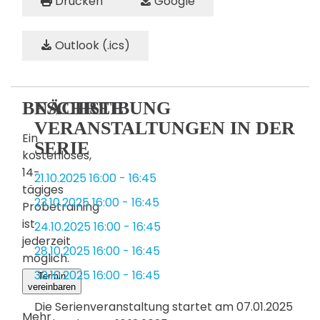
Drucken
Google
Outlook (.ics)
BESCHREIBUNG
NÄCHSTE
VERANSTALTUNGEN IN DER
Ein
SERIE
kostenloses,
14-
21.10.2025
16:00
-
16:45
tägiges
23.10.2025
16:00
-
16:45
Probetraining
ist
24.10.2025
16:00
-
16:45
jederzeit
28.10.2025
16:00
-
16:45
möglich.
30.10.2025
16:00
-
16:45
Termin
vereinbaren
Die Serienveranstaltung startet am 07.01.2025
Mehr