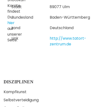
Karate
Stadt
89077 Ulm
findest
Du
Bundesland
Baden-Württemberg
hier
Land
Deutschland
auf
unserer
Link
http://www.tatort-
Seite.
zentrum.de
DISZIPLINEN
Kampfkunst
Selbstverteidigung