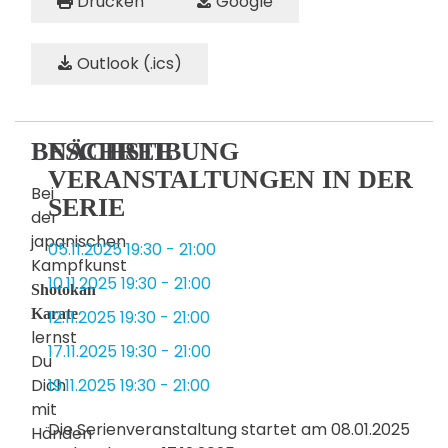
Drucken
Google
Outlook (.ics)
BESCHREIBUNG
NÄCHSTE
VERANSTALTUNGEN IN DER
Bei
SERIE
der
japanischen
05.11.2025
19:30
-
21:00
Kampfkunst
10.11.2025
19:30
-
21:00
Shotokan
Karate
12.11.2025
19:30
-
21:00
lernst
17.11.2025
19:30
-
21:00
Du
Dich
19.11.2025
19:30
-
21:00
mit
Die Serienveranstaltung startet am 08.01.2025
Händen