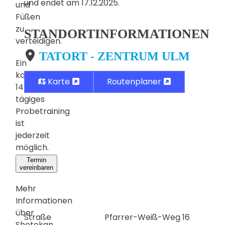
und endet am 17.12.2025.
und
Füßen
zu
STANDORTINFORMATIONEN
verteidigen.
TATORT - ZENTRUM ULM
Ein
kostenloses,
Karte
Routenplaner
14-
tägiges
Probetraining
ist
jederzeit
möglich.
Termin
vereinbaren
Mehr
Informationen
über
Straße
Pfarrer-Weiß-Weg 16
Shotokan