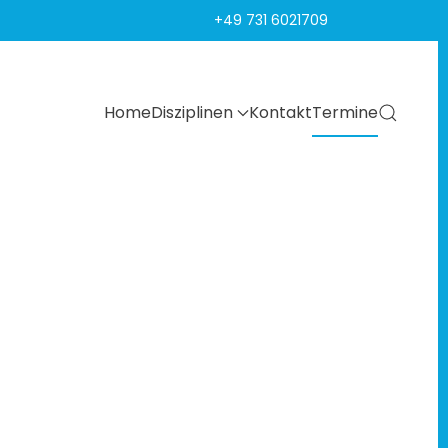
+49 731 6021709
Home
Disziplinen
Kontakt
Termine