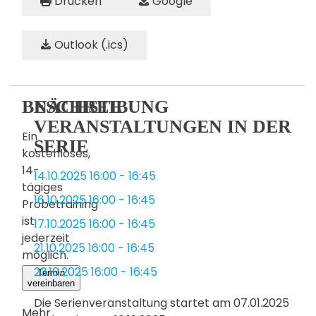
Drucken
Google
Outlook (.ics)
BESCHREIBUNG
NÄCHSTE
VERANSTALTUNGEN IN DER
Ein
SERIE
kostenloses,
14-
14.10.2025
16:00
-
16:45
tägiges
16.10.2025
16:00
-
16:45
Probetraining
ist
17.10.2025
16:00
-
16:45
jederzeit
21.10.2025
16:00
-
16:45
möglich.
23.10.2025
16:00
-
16:45
Termin
vereinbaren
Die Serienveranstaltung startet am 07.01.2025
Mehr