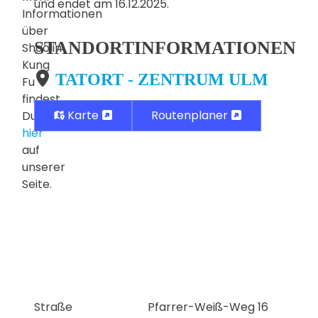
und endet am 16.12.2025.
Informationen
über
STANDORTINFORMATIONEN
Shaolin
Kung
TATORT - ZENTRUM ULM
Fu
findest
Karte
Routenplaner
Du
hier
auf
unserer
Seite.
Straße
Pfarrer-Weiß-Weg 16