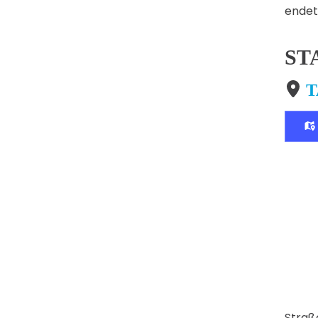
endet
ST
T
Straß