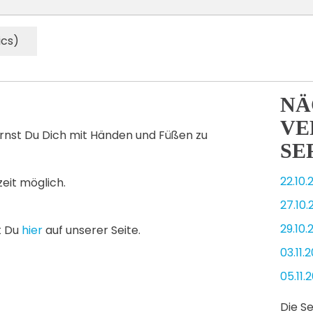
ics)
NÄ
VE
rnst Du Dich mit Händen und Füßen zu
SE
22.10.
zeit möglich.
27.10.
29.10.
t Du
hier
auf unserer Seite.
03.11.
05.11.
Die S