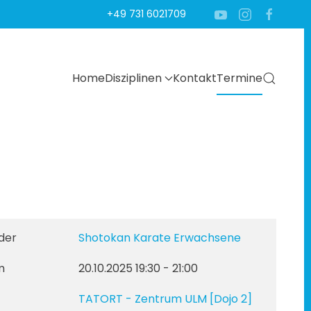
+49 731 6021709
Home
Disziplinen
Kontakt
Termine
der
Shotokan Karate Erwachsene
m
20.10.2025
19:30
-
21:00
TATORT - Zentrum ULM
[Dojo 2]