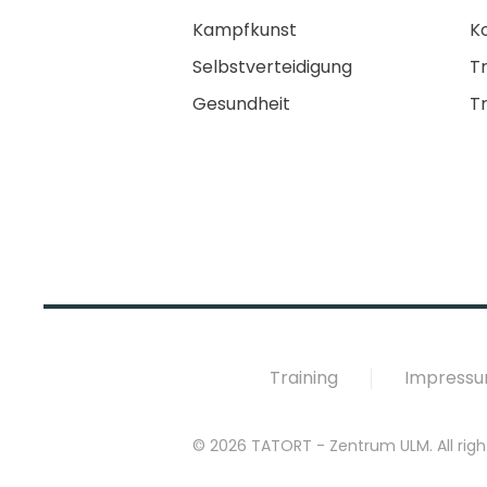
Kampfkunst
K
Selbstverteidigung
Tr
Gesundheit
T
Training
Impress
©
2026
TATORT - Zentrum ULM. All righ